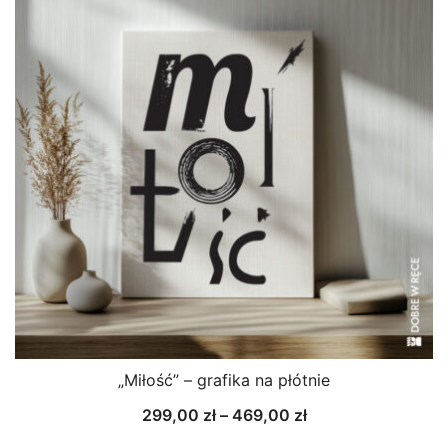
469,00 zł
„Miłość” – grafika na płótnie
Zakres
299,00
zł
–
469,00
zł
cen: