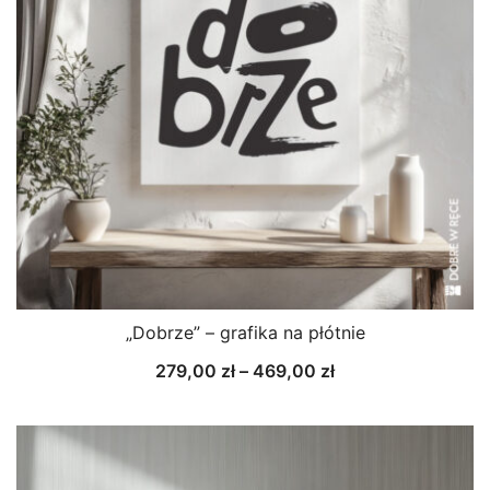
„Dobrze” – grafika na płótnie
Zakres
279,00
zł
–
469,00
zł
cen:
od
279,00 zł
do