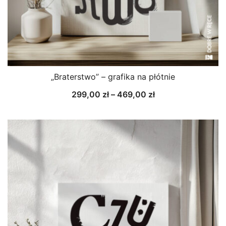
„Braterstwo” – grafika na płótnie
Zakres
299,00
zł
–
469,00
zł
cen:
od
299,00 zł
do
469,00 zł