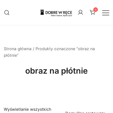
Przejdź
do
0
treści
Dobre wnętrze, lepsze życie
Dobre w ręce
Strona główna
/ Produkty oznaczone “obraz na
płótnie”
obraz na płótnie
Wyświetlanie wszystkich