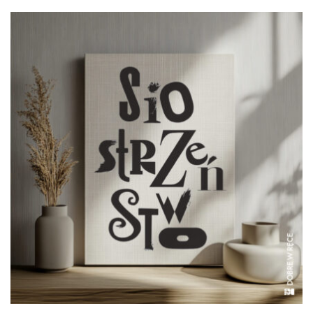
od
299,00 zł
do
469,00 zł