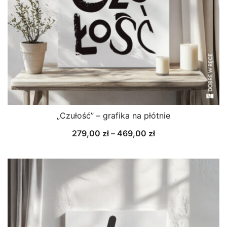
„Czułość” – grafika na płótnie
Zakres
279,00
zł
–
469,00
zł
cen:
od
279,00 zł
do
469,00 zł