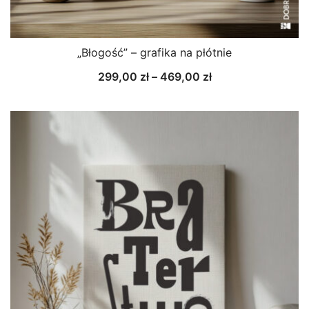
„Błogość” – grafika na płótnie
Zakres
299,00
zł
–
469,00
zł
cen:
od
299,00 zł
do
469,00 zł